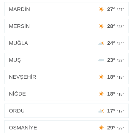
MARDİN
27°
/ 27°
MERSİN
28°
/ 28°
MUĞLA
24°
/ 24°
MUŞ
23°
/ 23°
NEVŞEHİR
18°
/ 18°
NİĞDE
18°
/ 18°
ORDU
17°
/ 17°
OSMANİYE
29°
/ 29°