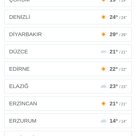
/ 19°
DENİZLİ
24°
/ 24°
DİYARBAKIR
29°
/ 29°
DÜZCE
21°
/ 21°
EDİRNE
22°
/ 22°
ELAZIĞ
23°
/ 23°
ERZİNCAN
21°
/ 21°
ERZURUM
14°
/ 14°