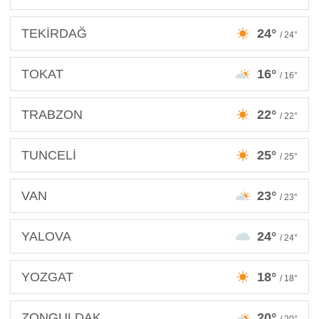
TEKİRDAĞ
24°
/ 24°
TOKAT
16°
/ 16°
TRABZON
22°
/ 22°
TUNCELİ
25°
/ 25°
VAN
23°
/ 23°
YALOVA
24°
/ 24°
YOZGAT
18°
/ 18°
ZONGULDAK
20°
/ 20°