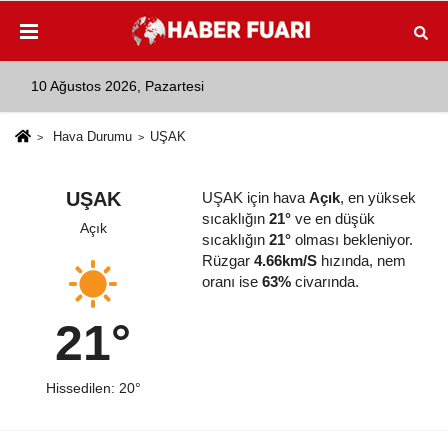
10 Ağustos 2026, Pazartesi
Hava Durumu
UŞAK
UŞAK
UŞAK için hava
Açık
, en yüksek
sıcaklığın
21°
ve en düşük
Açık
sıcaklığın
21°
olması bekleniyor.
Rüzgar
4.66km/S
hızında, nem
oranı ise
63%
civarında.
21°
Hissedilen: 20°