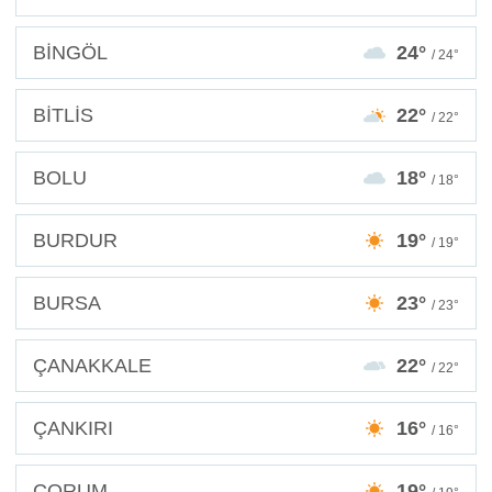
BİNGÖL
24°
/ 24°
BİTLİS
22°
/ 22°
BOLU
18°
/ 18°
BURDUR
19°
/ 19°
BURSA
23°
/ 23°
ÇANAKKALE
22°
/ 22°
ÇANKIRI
16°
/ 16°
ÇORUM
19°