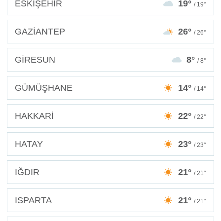
ESKİŞEHİR
19°
/ 19°
GAZİANTEP
26°
/ 26°
GİRESUN
8°
/ 8°
GÜMÜŞHANE
14°
/ 14°
HAKKARİ
22°
/ 22°
HATAY
23°
/ 23°
IĞDIR
21°
/ 21°
ISPARTA
21°
/ 21°