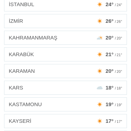
İSTANBUL
24°
/ 24°
İZMİR
26°
/ 26°
KAHRAMANMARAŞ
20°
/ 20°
KARABÜK
21°
/ 21°
KARAMAN
20°
/ 20°
KARS
18°
/ 18°
KASTAMONU
19°
/ 19°
KAYSERİ
17°
/ 17°