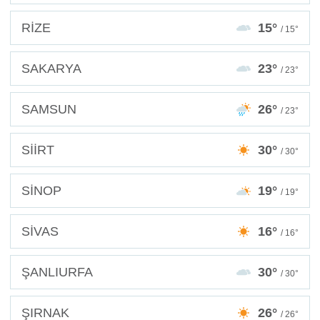
RİZE
15°
/ 15°
SAKARYA
23°
/ 23°
SAMSUN
26°
/ 23°
SİİRT
30°
/ 30°
SİNOP
19°
/ 19°
SİVAS
16°
/ 16°
ŞANLIURFA
30°
/ 30°
ŞIRNAK
26°
/ 26°