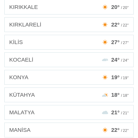
KIRIKKALE
20°
/ 20°
KIRKLARELİ
22°
/ 22°
KİLİS
27°
/ 27°
KOCAELİ
24°
/ 24°
KONYA
19°
/ 19°
KÜTAHYA
18°
/ 18°
MALATYA
21°
/ 21°
MANİSA
22°
/ 22°