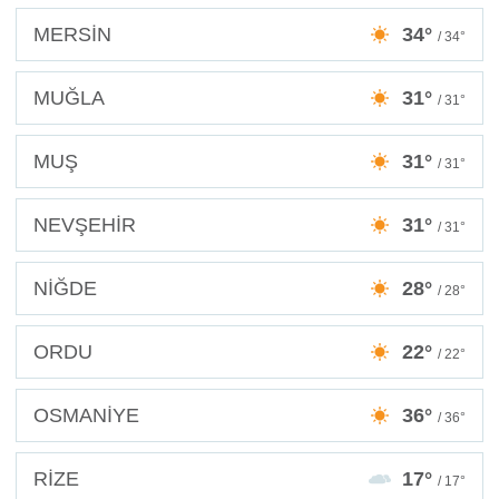
MERSİN
34°
/ 34°
MUĞLA
31°
/ 31°
MUŞ
31°
/ 31°
NEVŞEHİR
31°
/ 31°
NİĞDE
28°
/ 28°
ORDU
22°
/ 22°
OSMANİYE
36°
/ 36°
RİZE
17°
/ 17°