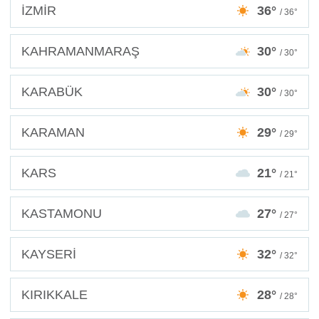
İZMİR
36°
/ 36°
KAHRAMANMARAŞ
30°
/ 30°
KARABÜK
30°
/ 30°
KARAMAN
29°
/ 29°
KARS
21°
/ 21°
KASTAMONU
27°
/ 27°
KAYSERİ
32°
/ 32°
KIRIKKALE
28°
/ 28°