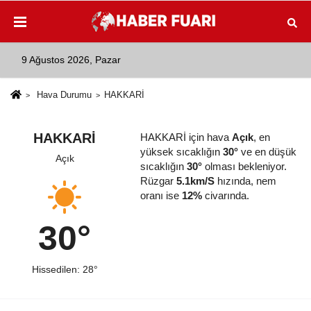
9 Ağustos 2026, Pazar
Hava Durumu
HAKKARİ
HAKKARİ
HAKKARİ için hava
Açık
, en
yüksek sıcaklığın
30°
ve en düşük
Açık
sıcaklığın
30°
olması bekleniyor.
Rüzgar
5.1km/S
hızında, nem
oranı ise
12%
civarında.
30°
Hissedilen: 28°