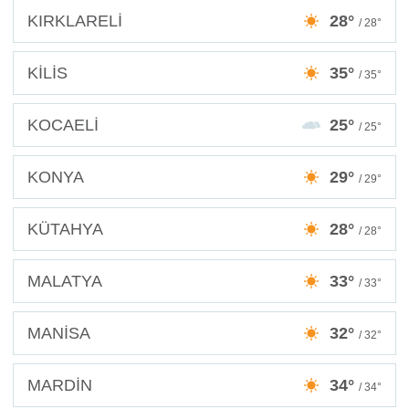
KIRKLARELİ
28°
/ 28°
KİLİS
35°
/ 35°
KOCAELİ
25°
/ 25°
KONYA
29°
/ 29°
KÜTAHYA
28°
/ 28°
MALATYA
33°
/ 33°
MANİSA
32°
/ 32°
MARDİN
34°
/ 34°