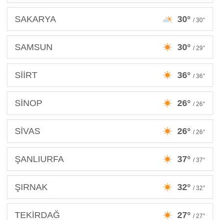
SAKARYA
30°
/ 30°
SAMSUN
30°
/ 29°
SİİRT
36°
/ 36°
SİNOP
26°
/ 26°
SİVAS
26°
/ 26°
ŞANLIURFA
37°
/ 37°
ŞIRNAK
32°
/ 32°
TEKİRDAĞ
27°
/ 27°