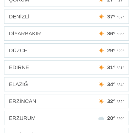
/ 27°
DENİZLİ
37°
/ 37°
DİYARBAKIR
36°
/ 36°
DÜZCE
29°
/ 29°
EDİRNE
31°
/ 31°
ELAZIĞ
34°
/ 34°
ERZİNCAN
32°
/ 32°
ERZURUM
20°
/ 20°