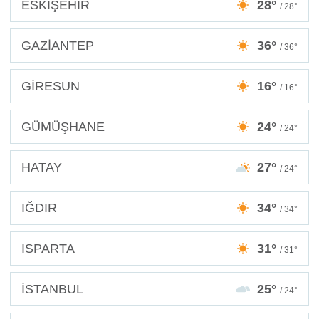
ESKİŞEHİR
28°
/ 28°
GAZİANTEP
36°
/ 36°
GİRESUN
16°
/ 16°
GÜMÜŞHANE
24°
/ 24°
HATAY
27°
/ 24°
IĞDIR
34°
/ 34°
ISPARTA
31°
/ 31°
İSTANBUL
25°
/ 24°