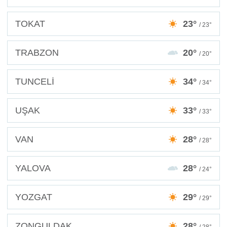
TOKAT
23°
/ 23°
TRABZON
20°
/ 20°
TUNCELİ
34°
/ 34°
UŞAK
33°
/ 33°
VAN
28°
/ 28°
YALOVA
28°
/ 24°
YOZGAT
29°
/ 29°
ZONGULDAK
28°
/ 28°