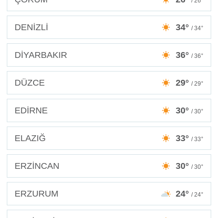
/ 26°
DENİZLİ
34°
/ 34°
DİYARBAKIR
36°
/ 36°
DÜZCE
29°
/ 29°
EDİRNE
30°
/ 30°
ELAZIĞ
33°
/ 33°
ERZİNCAN
30°
/ 30°
ERZURUM
24°
/ 24°