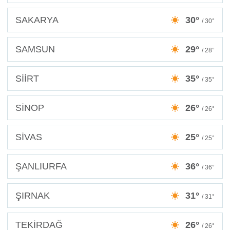
SAKARYA
30°
/ 30°
SAMSUN
29°
/ 28°
SİİRT
35°
/ 35°
SİNOP
26°
/ 26°
SİVAS
25°
/ 25°
ŞANLIURFA
36°
/ 36°
ŞIRNAK
31°
/ 31°
TEKİRDAĞ
26°
/ 26°