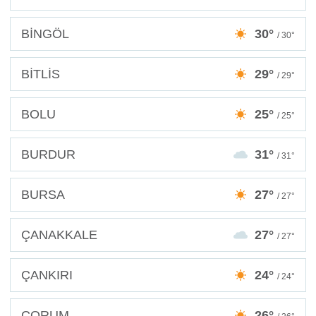
BİNGÖL
30°
/ 30°
BİTLİS
29°
/ 29°
BOLU
25°
/ 25°
BURDUR
31°
/ 31°
BURSA
27°
/ 27°
ÇANAKKALE
27°
/ 27°
ÇANKIRI
24°
/ 24°
ÇORUM
26°