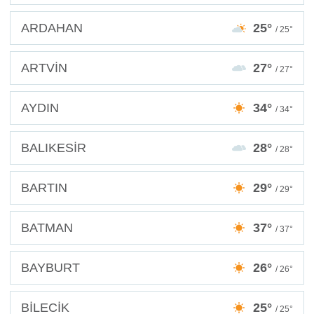
ARDAHAN
25°
/ 25°
ARTVİN
27°
/ 27°
AYDIN
34°
/ 34°
BALIKESİR
28°
/ 28°
BARTIN
29°
/ 29°
BATMAN
37°
/ 37°
BAYBURT
26°
/ 26°
BİLECİK
25°
/ 25°