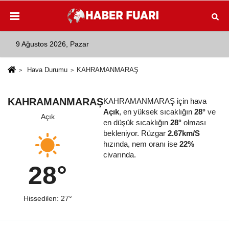
9 Ağustos 2026, Pazar
Hava Durumu
KAHRAMANMARAŞ
KAHRAMANMARAŞ
KAHRAMANMARAŞ için hava
Açık
, en yüksek sıcaklığın
28°
ve
Açık
en düşük sıcaklığın
28°
olması
bekleniyor. Rüzgar
2.67km/S
hızında, nem oranı ise
22%
civarında.
28°
Hissedilen: 27°