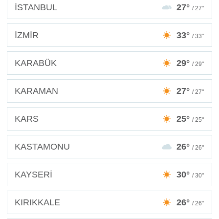
İSTANBUL
27°
/ 27°
İZMİR
33°
/ 33°
KARABÜK
29°
/ 29°
KARAMAN
27°
/ 27°
KARS
25°
/ 25°
KASTAMONU
26°
/ 26°
KAYSERİ
30°
/ 30°
KIRIKKALE
26°
/ 26°