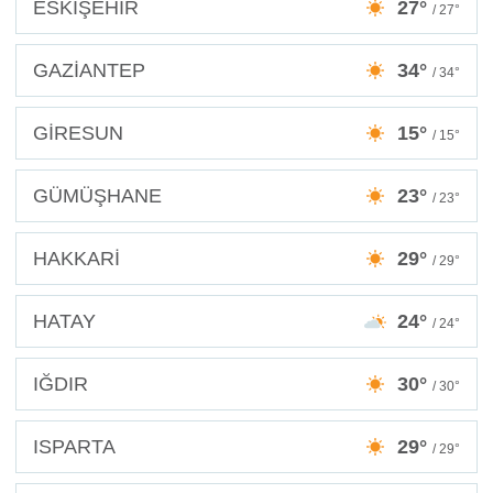
ESKİŞEHİR
27°
/ 27°
GAZİANTEP
34°
/ 34°
GİRESUN
15°
/ 15°
GÜMÜŞHANE
23°
/ 23°
HAKKARİ
29°
/ 29°
HATAY
24°
/ 24°
IĞDIR
30°
/ 30°
ISPARTA
29°
/ 29°