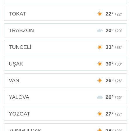
TOKAT
22°
/ 22°
TRABZON
20°
/ 20°
TUNCELİ
33°
/ 33°
UŞAK
30°
/ 30°
VAN
26°
/ 26°
YALOVA
26°
/ 26°
YOZGAT
27°
/ 27°
ZONGULDAK
28°
/ 28°