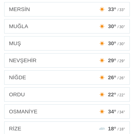
MERSİN
33°
/ 33°
MUĞLA
30°
/ 30°
MUŞ
30°
/ 30°
NEVŞEHİR
29°
/ 29°
NİĞDE
26°
/ 26°
ORDU
22°
/ 22°
OSMANİYE
34°
/ 34°
RİZE
18°
/ 18°